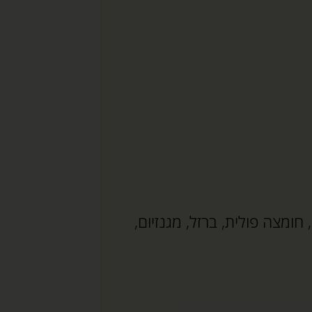
: ויטמין B1, ויטמין B2, ויטמין B3, חומצה פולית, ברזל, מגנזיום,