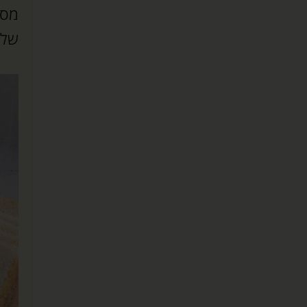
מסו
של 