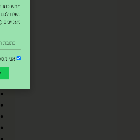
ממש כמו הג
מתכ
נשלח לכם 
מעניינים :)
לחם
רכי
אני מסכ
ש