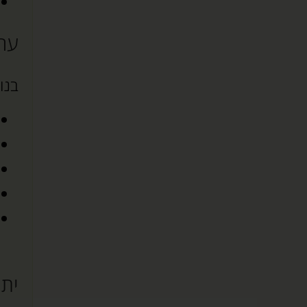
ערכ
בנו
יתר