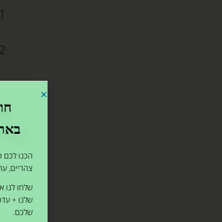
חו
בארו
חסר
הכנו לכם ח
צהריים, ערב
שלחו לנו א
שלנו + עדכ
שלכם.