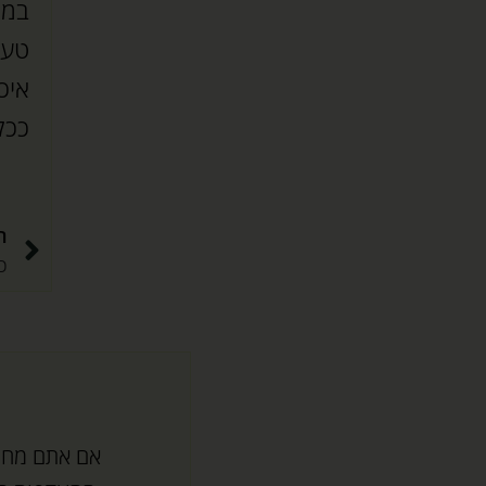
במי
טעמ
איכ
ככל
ה
אם אתם מחפש