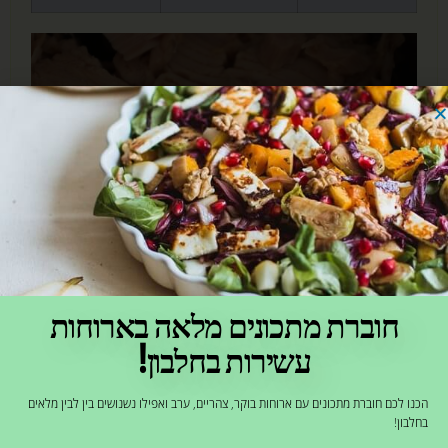
חוברת מתכונים מלאה בארוחות
כמות חלבון טונה מומלצת?
עשירות בחלבון!
מי שמתאמן בחדר כושר או מתעמל בחוץ כבר
הכנו לכם חוברת מתכונים עם ארוחות בוקר, צהריים, ערב ואפילו נשנושים בין לבין מלאים
ודאי אוכל טונה בגלל כמות החלבון הגבוהה
בחלבון!
ובטח נהנה מסושי, מסלט עם טונה בצהריים או