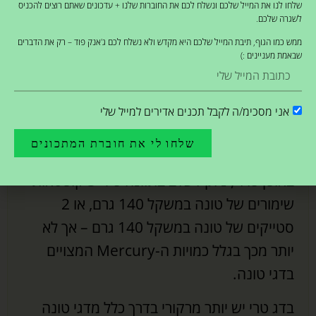
שלחו לנו את המייל שלכם ונשלח לכם את החוברות שלנו + עדכונים שאתם רוצים להכניס
אוכל אותה לרוב ישר אחרי האימון.
לשגרה שלכם.
ממש כמו הגוף, תיבת המייל שלכם היא מקדש ולא נשלח לכם ג'אנק פוד – רק את הדברים
זה סבבה משום שמעבר לכ-30 גרם חלבון שיש
שבאמת מעניינים :)
בקופסת שימורים , יש בה כמות נמוכה של
פחמימות ובנוסף שומנים בריאים (בטונה עצמה)
אני מסכימ/ה לקבל תכנים אדירים למייל שלי
והופך אותה לדי מושלמת למי שגם אוהב את
שלחו לי את חוברת המתכונים
טעמה.
באופן כללי, ניתן לשלב בתזונה כ-3-4 קופסאות
שימורים של טונה במשקל 140 גרם, או 2
סטייקים של טונה במשקל 140 גרם – אך לא
יותר מכך בגלל כמויות ה-Mercury המצויים
בדגי טונה.
בדג טרי יש יותר מרקורי בדרך כלל מדגי טונה