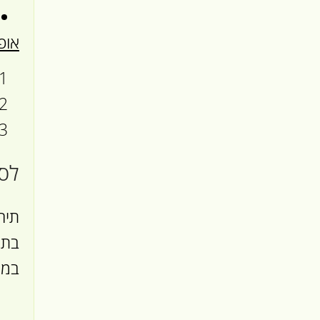
אופ
לסי
תיר
בתי
במג