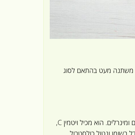
3 גרם חלבון. כמות זו משתנה מעט בהתאם לסוג
תירס הוא מקור טוב לפחמימות, סיבים תזונתיים, ויטמינים ומינרלים. הוא מכיל ויטמין C,