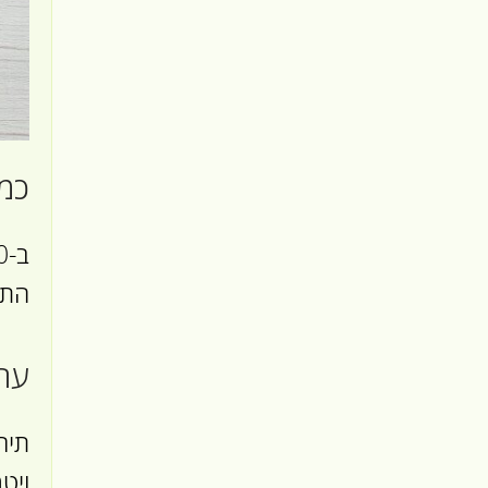
כמה
התי
ערכ
ויטמין B6, חומצה פולית, מגנזיום ואשלגן