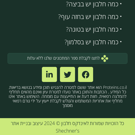
כמה חלבון יש בביצה?
כמה חלבון יש בחזה עוף?
כמה חלבון יש בטונה?
כמה חלבון יש בסלמון?
לחצו לקבלת ספר המתכונים שלנו ללא עלות
Proteins.co.il הוא אתר ששם למטרה להנגיש תוכן ומידע בנושא בריאות.
כל המידע , הכתבות והתוכן באתר נועדו למטרת עיון ואינם מהווים תחליף
להמלצה רפואית, חוות דעת או התייעצות עם מומחה. השימוש באתר אינו
מחליף את אחריות המשתמש והגולש לקבלת ייעוץ על ידי גורם רפואי
מוסמך
כל הזכויות שמורות לאינדקס חלבון © 2024 עיצוב ובניית אתר
Shechner's