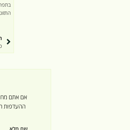
בתפרי
התזונה
ה
כ
אם אתם מחפש
ההעדפות הא
שם מלא