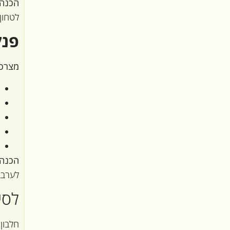
הכנה
לטחון
פנק
מצרכי
הכנה:
לערבב
לסי
חלבון