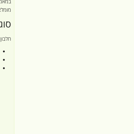
במאמר
מומלצ
סוג
חלבון