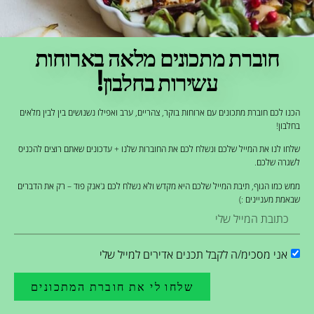
קריאטין ביום ואף יותר.
חוברת מתכונים מלאה בארוחות
ניתן לצרוך את הקריאטין לפני או אחרי האימון,
בהתאם להעדפה האישית. חשוב לשתות מספיק
עשירות בחלבון!
מים במהלך היום כדי למנוע התייבשות ולסייע
הכנו לכם חוברת מתכונים עם ארוחות בוקר, צהריים, ערב ואפילו נשנושים בין לבין מלאים
בספיגת הקריאטין.
בחלבון!
שלחו לנו את המייל שלכם ונשלח לכם את החוברות שלנו + עדכונים שאתם רוצים להכניס
לשגרה שלכם.
קריאטין למתאמנים
ממש כמו הגוף, תיבת המייל שלכם היא מקדש ולא נשלח לכם ג'אנק פוד – רק את הדברים
שבאמת מעניינים :)
מחקרים מראים כי קריאטין יכול להגדיל את הכוח
והסיבולת, לשפר את הביצועים
באימוני כוח
אני מסכימ/ה לקבל תכנים אדירים למייל שלי
ואימוני אינטרוולים, ולהפחית את העייפות
במהלך אימונים אינטנסיביים. בנוסף, קריאטין
שלחו לי את חוברת המתכונים
מסייע בהתאוששות מהירה יותר לאחר אימון על