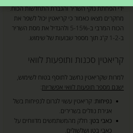
ידי הפחתת נזקי השריר והגברת התחדשות הכוח.
מחקרים מצאו כאמור כי קריאטין יכול לשפר את
הכוח המרבי ב-5-15% ולהגדיל את מסת השריר
ב-1-2 ק"ג תוך מספר שבועות של שימוש.
קריאטין סכנות ותופעות לוואי
למרות שקריאטין נחשב לתוסף בטוח לשימוש,
ישנם מספר תופעות לוואי אפשריות
:
נפיחות
: קריאטין עשוי לגרום לנפיחות בשל
אגירת נוזלים בשרירים.
כאבי בטן
: חלק מהמשתמשים מדווחים על
כאבי בטן ושלשולים.