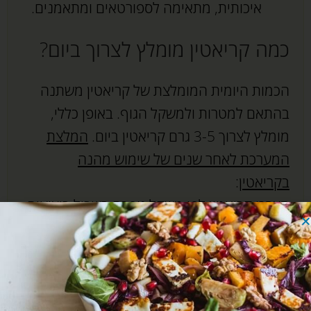
איכותית, מתאימה לספורטאים ומתאמנים.
כמה קריאטין מומלץ לצרוך ביום?
הכמות היומית המומלצת של קריאטין משתנה
בהתאם למטרות ולמשקל הגוף. באופן כללי,
מומלץ לצרוך 3-5 גרם קריאטין ביום.
המלצת
המערכת לאחר שנים של שימוש מהנה
בקריאטין
:
תצרכו קריאטין לפי משקל גופכם בשביל ביצועים
מקסימליים, כלומר, אם אתם שוקלים מתחת
ל-80 קילו, ייתכן ש-3-5 גרם קריאטין מונוהידראט
יספיקו. אם הנכם שוקלים מעל 80 קילו כמו כותב
מערכת 'חלבונים', ההמלצה היא לצרוך 6-7 גרם